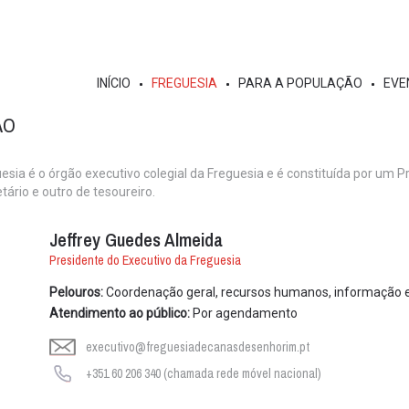
INÍCIO
FREGUESIA
PARA A POPULAÇÃO
EVE
ÃO
esia é o órgão executivo colegial da Freguesia e é constituída por um P
tário e outro de tesoureiro.
Jeffrey Guedes Almeida
Presidente do Executivo da Freguesia
Pelouros:
Coordenação geral, recursos humanos, informação e 
Atendimento ao público:
Por agendamento
executivo@freguesiadecanasdesenhorim.pt
+351 60 206 340 (chamada rede móvel nacional)