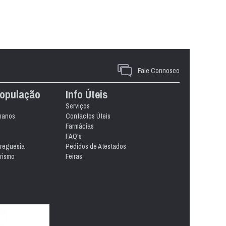
Fale Connosco
População
Info Úteis
Serviços
manos
Contactos Úteis
Farmácias
FAQ's
Freguesia
Pedidos de Atestados
rismo
Feiras