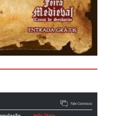
Fale Connosco
População
Info Úteis